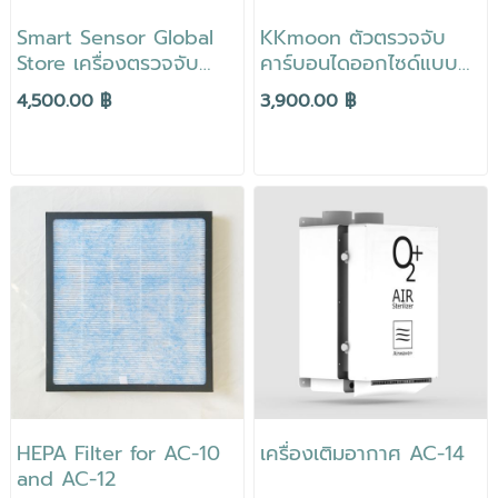
Smart Sensor Global
KKmoon ตัวตรวจจับ
Store เครื่องตรวจจับ
คาร์บอนไดออกไซด์แบบ
คาร์บอนไดออกไซด์ ตรวจ
ชาร์จไฟได้ B-Attery
4,500.00 ฿
3,900.00 ฿
หาความชื้น หน้าจอแสดง
แบบพกพา CO2ตัว
ผล4นิ้ว
ทดสอบมิเตอร์สำหรับ
Carbon Dioxide เครื่อง
ตรวจจับ CO2
HEPA Filter for AC-10
เครื่องเติมอากาศ AC-14
and AC-12