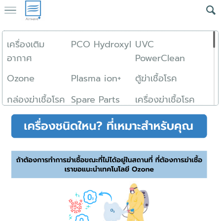
เครื่องเติม
PCO Hydroxyl
UVC
อากาศ
PowerClean
Ozone
Plasma ion+
ตู้ฆ่าเชื้อโรค
กล่องฆ่าเชื้อโรค
Spare Parts
เครื่องฆ่าเชื้อโรค
ระบบความดัน
ล...
สำหรับโรงงาน
เครื่องฆ่าเชื้อในตู้
เช่าใช้พร้อมดูแล
อุตสาหกรรม
เสื้อผ้า
Air Clean
Ser...
กำจัดเชื้อโรคบน
แบบติดตั้ง
สำหรับโรงงาน
สิ่งของต่างๆ
ภายนอกอาคาร
อุตสาหกรรม