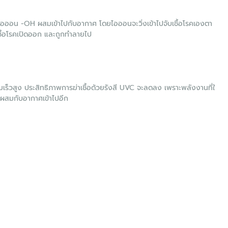
ไอออน -OH ผสมเข้าไปกับอากาศ โดยไอออนจะวิ่งเข้าไปจับเชื้อโรคเองตา
เชื้อโรคเปิดออก และถูกทำลายไป
วามเร็วสูง ประสิทธิภาพการฆ่าเชื้อด้วยรังสี UVC จะลดลง เพราะพลังงานที่ใ
บ ผสมกับอากาศเข้าไปอีก