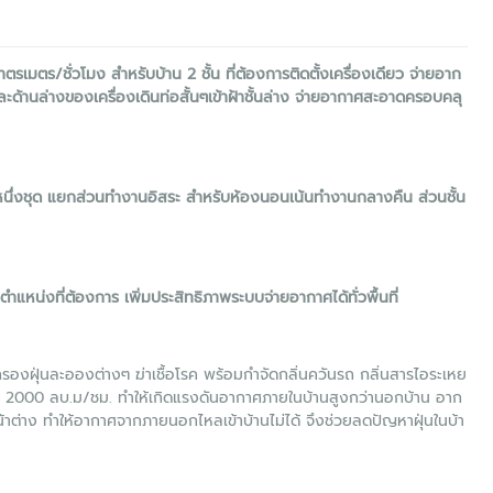
มตร/ชั่วโมง สำหรับบ้าน 2 ชั้น ที่ต้องการติดตั้งเครื่องเดียว จ่ายอาก
ะด้านล่างของเครื่องเดินท่อสั้นๆเข้าฝ้าชั้นล่าง จ่ายอากาศสะอาดครอบคลุ
นึ่งชุด แยกส่วนทำงานอิสระ สำหรับห้องนอนเน้นทำงานกลางคืน ส่วนชั้น
หน่งที่ต้องการ เพิ่มประสิทธิภาพระบบจ่ายอากาศได้ทั่วพื้นที่
งฝุ่นละอองต่างๆ ฆ่าเชื้อโรค พร้อมกำจัดกลิ่นควันรถ กลิ่นสารไอระเหย
ถึง 2000 ลบ.ม/ชม. ทำให้เกิดแรงดันอากาศภายในบ้านสูงกว่านอกบ้าน อาก
าต่าง ทำให้อากาศจากภายนอกไหลเข้าบ้านไม่ได้ จึงช่วยลดปัญหาฝุ่นในบ้า