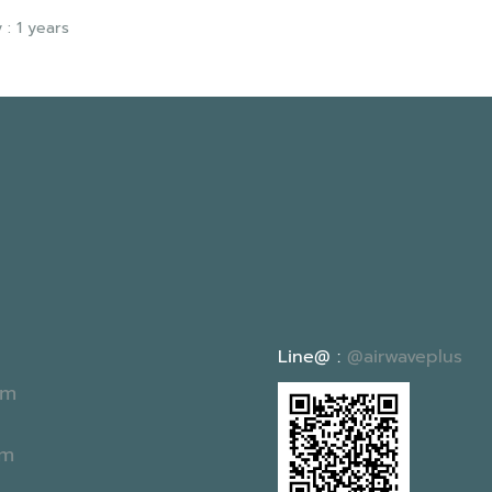
 : 1 years
Line@ :
@airwaveplus
om
om