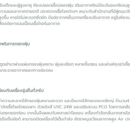
ับเด็กและผู้สูงอายุ ห้องปลอดเชื้อปลอดฝุ่น เติมอากาศใหม่มีระดับออกซิเจนสูง
บกวนและอากาศถ่ายเทดี ปราศจากเชื้อโรคต่างๆ เหมาะกับสำนักงานที่มีผู้คนมา
สูงขึ้น หายใจไม่สะดวกอึดอัด มีแต่อากาศเย็นจากเครื่องปรับอากาศ อยู่ในห
เสี่ยงต่อการปนเปื้อนเชื้อโรคในอากาศ
ภาพในการกรองฝุ่น
ูดเข้ามาผ่านแผ่นกรองฝุ่นหยาบ ฝุ่นละเอียด หลายขั้นตอน และผ่านห้องฆ่าเชื้
นกระจายอากาศออกทางช่องลม
ทียบกับเครื่องรุ่นอื่นทั่วๆไป
ำความสะอาดไส้กรองฝุ่นหยาบสะดวก และมีขนาดไส้กรองขนาดใหญ่ จำนวน4 ชุด
กำจัดเชื้อโรคโดยเฉพาะ ด้วยรังสี UVC 24W และเสริมระบบ PCO โดยการเคลือบ
ขั้นตอกแรกก่อน จากนั้นจึงผสมกับพลาสม่าไอออน เครื่องกำจัดกลิ่นจากสารไอร
ึงเป็นข้อดี สามารถเปิดเครื่องได้เต็มกำลัง อัตราหมุนเวียนอากาศสูง Air cha