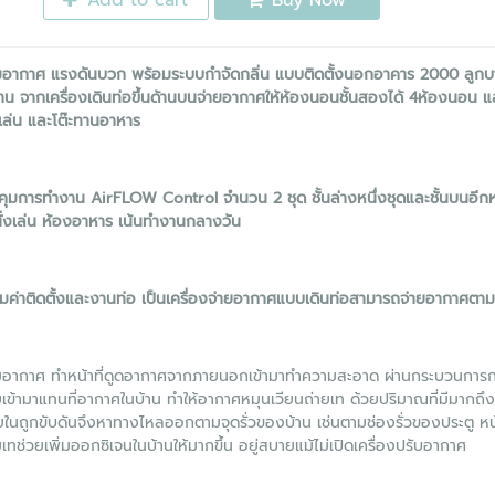
Add to cart
Buy Now
ิมอากาศ แรงดันบวก พร้อมระบบกำจัดกลิ่น แบบติดตั้งนอกอาคาร 2000 ลูกบาตรเ
บ้าน จากเครื่องเดินท่อขึ้นด้านบนจ่ายอากาศให้ห้องนอนชั้นสองได้ 4ห้องนอน แล
่งเล่น และโต๊ะทานอาหาร
ุมการทำงาน AirFLOW Control จำนวน 2 ชุด ชั้นล่างหนึ่งชุดและชั้นบนอีกห
ั่งเล่น ห้องอาหาร เน้นทำงานกลางวัน
มค่าติดตั้งและงานท่อ เป็นเครื่องจ่ายอากาศแบบเดินท่อสามารถจ่ายอากาศตามตำแ
ติมอากาศ ทำหน้าที่ดูดอากาศจากภายนอกเข้ามาทำความสะอาด ผ่านกระบวนการกรอ
ายเข้ามาแทนที่อากาศในบ้าน ทำให้อากาศหมุนเวียนถ่ายเท ด้วยปริมาณที่มีมาก
นถูกขับดันจึงหาทางไหลออกตามจุดรั่วของบ้าน เช่นตามช่องรั่วของประตู หน้
เทช่วยเพิ่มออกซิเจนในบ้านให้มากขึ้น อยู่สบายแม้ไม่เปิดเครื่องปรับอากาศ