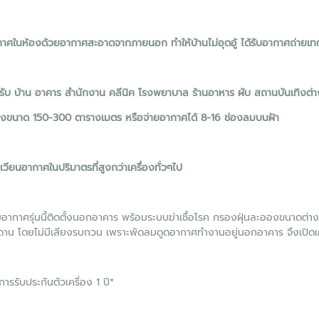
กาศในห้องด้วยอากาศสะอาดจากภายนอก ทำให้บ้านไม่อุดอู้ ได้รับอากาศถ่ายเ
ับ บ้าน อาคาร สำนักงาน คลีนิค โรงพยาบาล ร้านอาหาร ผับ สถานบันเทิงต่างๆ
องขนาด 150-300 ตารางเมตร หรือจ่ายอากาศได้ 8-16 ช่องลมบนฝ้า
เวียนอากาศในปริมาตรที่สูงกว่าเครื่องทั่วๆไป
ิมอากาศรุ่นนี้ติดตั้งนอกอาคาร พร้อมระบบฆ่าเชื้อโรค กรองฝุ่นละอองขนาดต
าน โดยไม่มีเสียงรบกวน เพราะพัดลมดูดอากาศทำงานอยู่นอกอาคาร จึงเปิดเคร
การรับประกันตัวเครื่อง 1 ปี*