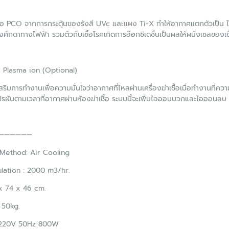
ชื้อ PCO จากการกระตุ้นของรังสี UVc และแผง Ti-X ทำให้อากาศแตกตัวเป็น 
ศักดาทางไฟฟ้า รวมตัวกับเชื้อโรคเกิดการอ๊อกซิเดชั่นเป็นผลให้ผนังเซลของ
ม Plasma ion (Optional)
ริมการทำงานเพื่อความมั่นใจว่าอากาศที่ไหลผ่านเครื่องฆ่าเชื้อเมื่อทำงานที่ค
อแปรผันตามเวลาที่อากาศผ่านห้องฆ่าเชื้อ ระบบนี้จะเพิ่มไอออนบวกและไอออนล
——————
Method: Air Cooling
ulation : 2000 m3/hr.
x 74 x 46 cm.
 50kg.
 220V 50Hz 800W