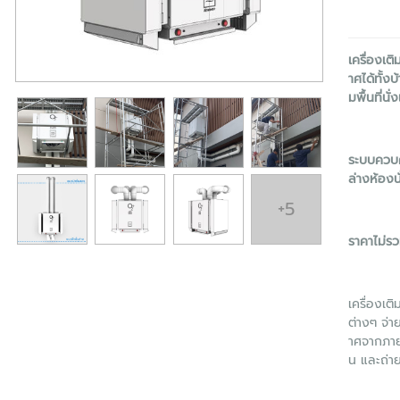
เครื่องเต
าศได้ทั้ง
มพื้นที่นั
ระบบควบค
ล่างห้องน
+5
ราคาไม่รว
เครื่องเ
ต่างๆ จ่
าศจากภายใ
น และถ่าย