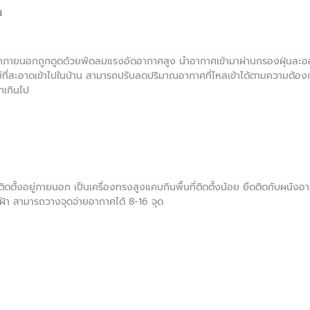
น
ภายนอกถูกดูดด้วยพัดลมแรงอัดอากาศสูง นำอากาศเข้ามาผ่านกรองฝุ่นละอ
่ที่สะอาดเข้าไปในบ้าน สามารถปรับลดปริมาณอากาศที่ไหลเข้าได้ตามความต้อง
กเกินไป
งติดตั้งอยู่ภายนอก เป็นเครื่องทรงสูงแคบกินพื้นที่ติดตั้งน้อย ยึดติดกับผนั
้า สามารถวางจุดจ่ายอากาศได้ 8-16 จุด