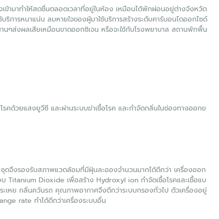
เข้ามาทำให้สดชื่นตลอดเวลาที่อยู่ในห้อง เหมือนได้พักผ่อนอยู่ต่างจังหวัด
ใช้บริการหนาแน่น ลมหายใจของผู้มาใช้บริการสร้างระดับคาร์บอนไดออกไซด์
้องนานๆส่งผลเสียเหมือนขาดออกซิเจน หรือจะใช้กับโรงพยาบาล สถานพักพื้น
อโรคด้วยแสงยูวีซี และผ่านระบบฆ่าเชื้อโรค และกำจัดกลิ่นในช่องทางออกข
จึงรองรับสภาพแวดล้อมที่มีฝุ่นละอองจำนวนมากได้ดีกว่า เครื่องออก
 Titanium Dioxide เพื่อสร้าง Hydroxyl ion กำจัดเชื้อโรคและเชื้อแบ
ะเหย กลิ่นควันรถ คุณภาพอากาศจึงดีกว่าระบบกรองทั่วไป ตัวเครื่องอยู่
nge rate ทำได้ดีกว่าเครื่องระบบอื่น