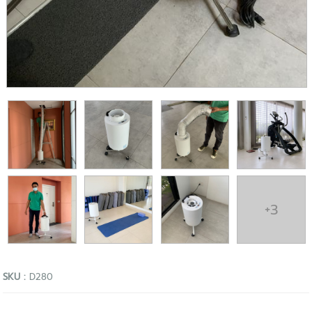
+3
SKU :
D280