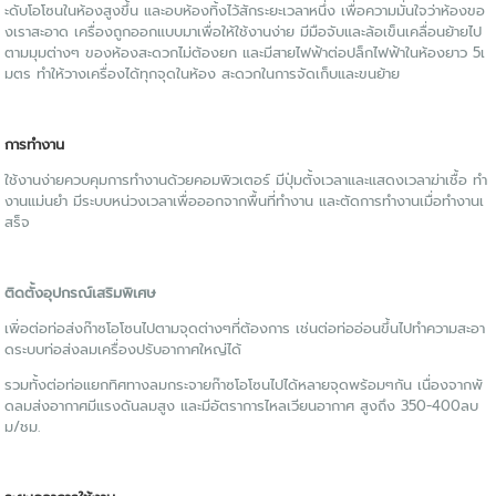
ะดับโอโซนในห้องสูงขึ้น และอบห้องทิ้งไว้สักระยะเวลาหนึ่ง เพื่อความมั่นใจว่าห้องขอ
งเราสะอาด เครื่องถูกออกแบบมาเพื่อให้ใช้งานง่าย มีมือจับและล้อเข็นเคลื่อนย้ายไป
ตามมุมต่างๆ ของห้องสะดวกไม่ต้องยก และมีสายไฟฟ้าต่อปล็กไฟฟ้าในห้องยาว 5เ
มตร ทำให้วางเครื่องได้ทุกจุดในห้อง สะดวกในการจัดเก็บและขนย้าย
การทำงาน
ใช้งานง่ายควบคุมการทำงานด้วยคอมพิวเตอร์ มีปุ่มตั้งเวลาและแสดงเวลาฆ่าเชื้อ ทำ
งานแม่นยำ มีระบบหน่วงเวลาเพื่อออกจากพื้นที่ทำงาน และตัดการทำงานเมื่อทำงานเ
สร็จ
ติดตั้งอุปกรณ์เสริมพิเศษ
เพิ่อต่อท่อส่งก๊าซโอโซนไปตามจุดต่างๆที่ต้องการ เช่นต่อท่ออ่อนขึ้นไปทำความสะอา
ดระบบท่อส่งลมเครื่องปรับอากาศใหญ่ได้
รวมทั้งต่อท่อแยกทิศทางลมกระจายก๊าซโอโซนไปได้หลายจุดพร้อมๆกัน เนื่องจากพั
ดลมส่งอากาศมีแรงดันลมสูง และมีอัตราการไหลเวียนอากาศ สูงถึง 350-400ลบ
ม/ชม.